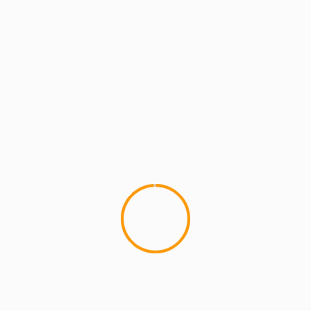
Berita Kampus
Поєднав і зброю, і перо: на війні
до
загинув Ігор Мисяк з Самбірщини
Berita Kampus
На війні загинув
до
військовослужбовець зі Старосамбірської
громади Андрій Костишин
Чистота душі важливіша за чистоту вікон:
ІВАН
до
розмова зі священником про Сповідь
zoritoler imol
Марчінки від Вишиваного: у
до
Старому Самборі ветеран війни випікає неймовірні
смаколики
zoritoler imol
Вогонь знищив дім двох родин. В
до
одній з них троє маленьких діток
АРХІВИ