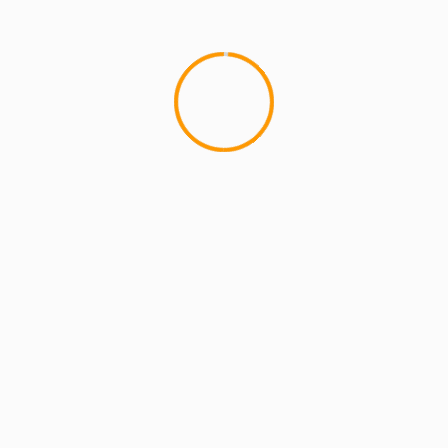
Ігор Сторожев зі Старої Солі
У Торчиновичах попрощалися з Героєм Віталієм
Куциком
Шалений темп, карпатські віражі та фінішна
інтрига: як Старий Самбір приймав Gran Fondo
Ukraine 2026
Свято ветеранського футболу у Старому Самборі:
емоції, запекла боротьба та патріотичний дух
ОСТАННІ КОМЕНТАРІ
Berita Kampus
Поєднав і зброю, і перо: на війні
до
загинув Ігор Мисяк з Самбірщини
Berita Kampus
На війні загинув
до
військовослужбовець зі Старосамбірської